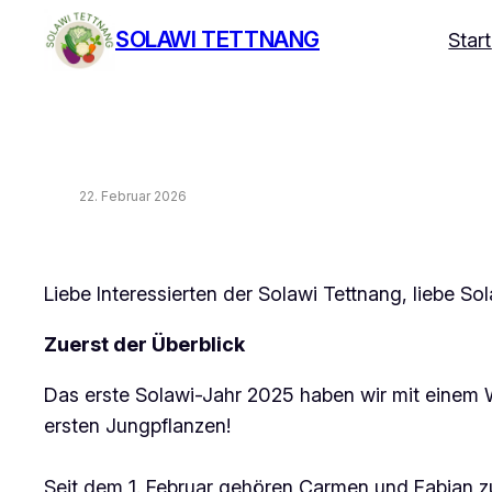
Zum
SOLAWI TETTNANG
Start
Inhalt
springen
22. Februar 2026
Liebe Interessierten der Solawi Tettnang, liebe So
Zuerst der Überblick
Das erste Solawi-Jahr 2025 haben wir mit einem
ersten Jungpflanzen!
Seit dem 1. Februar gehören Carmen und Fabian zu